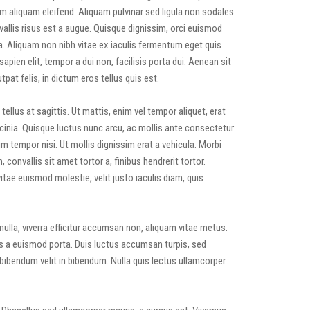
m aliquam eleifend. Aliquam pulvinar sed ligula non sodales.
allis risus est a augue. Quisque dignissim, orci euismod
sa. Aliquam non nibh vitae ex iaculis fermentum eget quis
sapien elit, tempor a dui non, facilisis porta dui. Aenean sit
at felis, in dictum eros tellus quis est.
 tellus at sagittis. Ut mattis, enim vel tempor aliquet, erat
cinia. Quisque luctus nunc arcu, ac mollis ante consectetur
um tempor nisi. Ut mollis dignissim erat a vehicula. Morbi
 convallis sit amet tortor a, finibus hendrerit tortor.
vitae euismod molestie, velit justo iaculis diam, quis
ulla, viverra efficitur accumsan non, aliquam vitae metus.
elis a euismod porta. Duis luctus accumsan turpis, sed
 bibendum velit in bibendum. Nulla quis lectus ullamcorper