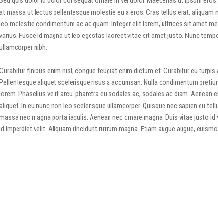
Sed quis dolor id dolor consequat ornare in vel dolor. Maecenas ut ipsum eros
at massa ut lectus pellentesque molestie eu a eros. Cras tellus erat, aliquam n
leo molestie condimentum ac ac quam. Integer elit lorem, ultrices sit amet metu
varius. Fusce id magna ut leo egestas laoreet vitae sit amet justo. Nunc tempor
ullamcorper nibh.
Curabitur finibus enim nisl, congue feugiat enim dictum et. Curabitur eu turpi
Pellentesque aliquet scelerisque risus a accumsan. Nulla condimentum preti
lorem. Phasellus velit arcu, pharetra eu sodales ac, sodales ac diam. Aenean el
aliquet. In eu nunc non leo scelerisque ullamcorper. Quisque nec sapien eu tel
massa nec magna porta iaculis. Aenean nec ornare magna. Duis vitae justo id ve
id imperdiet velit. Aliquam tincidunt rutrum magna. Etiam augue augue, euismod