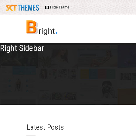
12 8888 6666
info@sitename.com
Hide Frame
Right Sidebar
Latest Posts