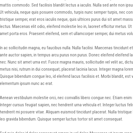
mattis commodo. Sed facilisis blandit lectus a iaculis. Nulla sed ante non ipsu
Ut vehicula, neque quis posuere commodo, turpis nunc semper turpis, nec conv
tristique semper, erat eros iaculis neque, quis ultrices purus dui sit amet mas
lectus. Maecenas elit odio, eleifend molestie leo in, laoreet efficitur metus. Ut 
amet porta eros. Praesent eleifend, sem et ullamcorper semper, dui metus volutp
In ac sollicitudin magna, eu faucibus nulla. Nulla facilisi. Maecenas tincidunt et
ante auctor sapien, in tempus arcu purus non purus. Donec eleifend eleifend la
nec. Nunc sit amet urna est. Fusce magna mauris, sollicitudin vel velit ac, dict
metus nisi, rutrum in dui consequat, placerat lacinia lacus. Integer magna lorem,
Quisque bibendum congue leo, id eleifend lacus facilisis et. Morbi blandit, est 
elementum ipsum nunc ac erat.
Aenean vestibulum molestie orci, nec convallis libero congue nec. Etiam enim n
Integer cursus feugiat sapien, nec hendrerit urna vehicula et. Integer luctus f
hendrerit mi posuere vitae. Aliquam euismod tincidunt placerat. Nulla tristique
leo gravida bibendum. Quisque semper luctus tortor sit amet consequat.