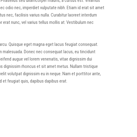
. Phasellus sed ullamcorper mauris, a cursus est. Vivamus
ec odio nec, imperdiet vulputate nibh. Etiam id erat sit amet
s nec, facilisis varius nulla. Curabitur laoreet interdum
 erat nunc, vel varius tellus mollis at. Vestibulum nec
s arcu. Quisque eget magna eget lacus feugiat consequat.
um malesuada. Donec nec consequat lacus, eu tincidunt
eifend augue vel lorem venenatis, vitae dignissim dui
lus dignissim rhoncus et sit amet metus. Nullam tristique
lit volutpat dignissim eu in neque. Nam et porttitor ante,
 et feugiat quis, dapibus dapibus erat.