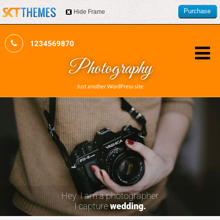
Purchase
Hide Frame
this item
1234569870
Photography
Just another WordPress site
Hey. I am a photographer
I capture
wedding.