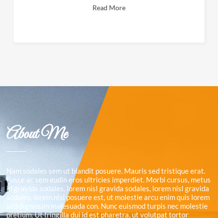
Read More
About Me
Nam sodales sem ut blandit posuere. Mauris sed tristique erat.
Fusce ac sem eudin eros ultricies imperdiet. Morbi cursus, metus
id gravida sodales, lorem nisl gravida sodales, lorem nisl gravida
sodales, lorem nisl posuere est, ut molestie arcu enim quis lorem
sed dignissim malesuada con. Nunc euismod turpis nec molestie
pretium. Ut fringilla dui id est pharetra, ut volutpat tortor