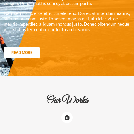
congue. Donec mattis sem eget dictum porta.
Nam sed nisl id eros efficitur eleifend. Donec at interdum mauris,
sit amet aliquam justo. Praesent magna nisi, ultricies vitae
mauris imperdiet, aliquam rhoncus justo. Donec bibendum neque
vitae tellus fermentum, ac luctus odio varius.
READ MORE
Our Works