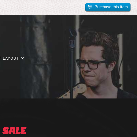
Purchase this item
T LAYOUT
R
SALE