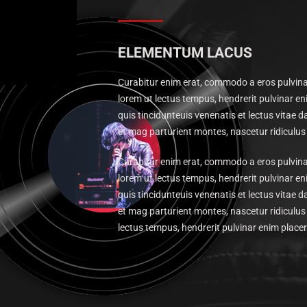
ELEMENTUM LACUS
Curabitur enim erat, commodo a eros pulvina
lorem ut lectus tempus, hendrerit pulvinar 
quis tincidunteuis venenatis et lectus vitae
et mag parturient montes, nascetur ridiculu
Curabitur enim erat, commodo a eros pulvina
lorem ut lectus tempus, hendrerit pulvinar 
quis tincidunteuis venenatis et lectus vitae
et mag parturient montes, nascetur ridiculu
lectus tempus, hendrerit pulvinar enim placer